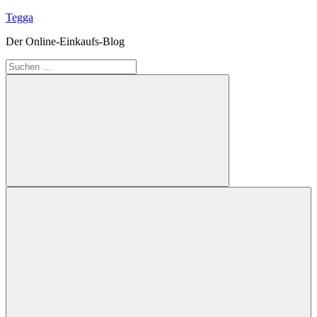
Zum
Tegga
Inhalt
Der Online-Einkaufs-Blog
springen
Suchen
nach:
Suchen