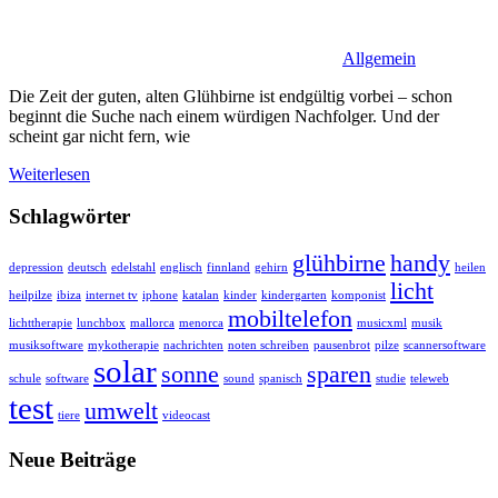
Allgemein
Die Zeit der guten, alten Glühbirne ist endgültig vorbei – schon
beginnt die Suche nach einem würdigen Nachfolger. Und der
scheint gar nicht fern, wie
Weiterlesen
Schlagwörter
glühbirne
handy
depression
deutsch
edelstahl
englisch
finnland
gehirn
heilen
licht
heilpilze
ibiza
internet tv
iphone
katalan
kinder
kindergarten
komponist
mobiltelefon
lichttherapie
lunchbox
mallorca
menorca
musicxml
musik
musiksoftware
mykotherapie
nachrichten
noten schreiben
pausenbrot
pilze
scannersoftware
solar
sonne
sparen
schule
software
sound
spanisch
studie
teleweb
test
umwelt
tiere
videocast
Neue Beiträge