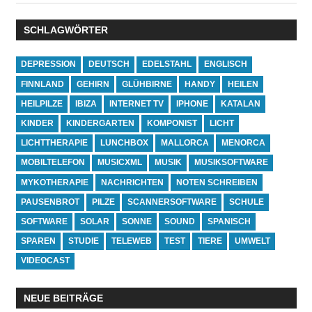
SCHLAGWÖRTER
DEPRESSION
DEUTSCH
EDELSTAHL
ENGLISCH
FINNLAND
GEHIRN
GLÜHBIRNE
HANDY
HEILEN
HEILPILZE
IBIZA
INTERNET TV
IPHONE
KATALAN
KINDER
KINDERGARTEN
KOMPONIST
LICHT
LICHTTHERAPIE
LUNCHBOX
MALLORCA
MENORCA
MOBILTELEFON
MUSICXML
MUSIK
MUSIKSOFTWARE
MYKOTHERAPIE
NACHRICHTEN
NOTEN SCHREIBEN
PAUSENBROT
PILZE
SCANNERSOFTWARE
SCHULE
SOFTWARE
SOLAR
SONNE
SOUND
SPANISCH
SPAREN
STUDIE
TELEWEB
TEST
TIERE
UMWELT
VIDEOCAST
NEUE BEITRÄGE