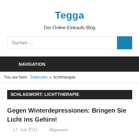
Zum
Inhalt
Tegga
springen
Der Online-Einkaufs-Blog
Suchen
SUCHE
nach:
NAVIGATION
You are here:
Startseite
lichttherapie
SCHLAGWORT:
LICHTTHERAPIE
Gegen Winterdepressionen: Bringen Sie
Licht ins Gehirn!
17. Juli 2011
Thomas
Allgemein