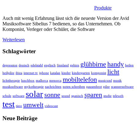
Produkte
Auch mit wenig Erfahrung lässt sich die neueste Version der Avid
Musiksoftware Sibelius 7 bedienen, so das Unternehmen. Ob
Komponist, Verleger oder Schüler, die Software
Weiterlesen
Schlagwörter
glühbirne
handy
depression
deutsch
edelstahl
englisch
finnland
gehirn
heilen
licht
heilpilze
ibiza
internet tv
iphone
katalan
kinder
kindergarten
komponist
mobiltelefon
lichttherapie
lunchbox
mallorca
menorca
musicxml
musik
musiksoftware
mykotherapie
nachrichten
noten schreiben
pausenbrot
pilze
scannersoftware
solar
sonne
sparen
schule
software
sound
spanisch
studie
teleweb
test
umwelt
tiere
videocast
Neue Beiträge