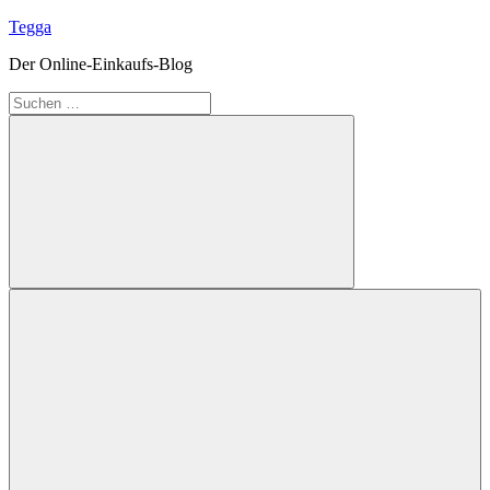
Zum
Tegga
Inhalt
Der Online-Einkaufs-Blog
springen
Suchen
nach:
Suchen