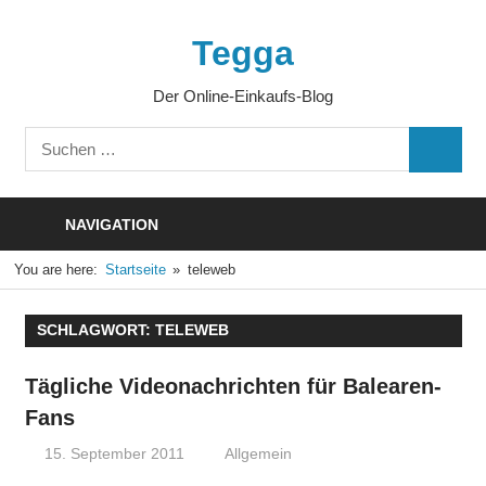
Zum
Inhalt
Tegga
springen
Der Online-Einkaufs-Blog
Suchen
SUCHE
nach:
NAVIGATION
You are here:
Startseite
teleweb
SCHLAGWORT:
TELEWEB
Tägliche Videonachrichten für Balearen-
Fans
15. September 2011
Thomas
Allgemein