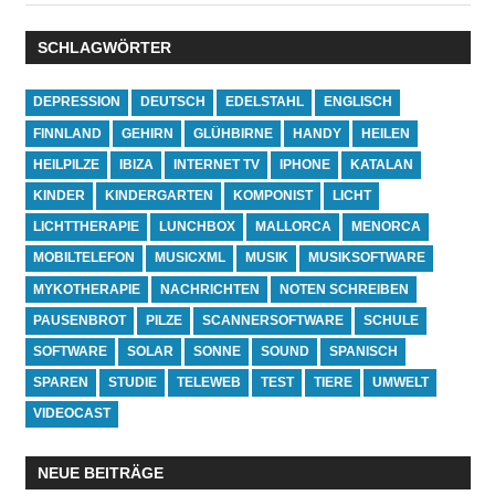
SCHLAGWÖRTER
DEPRESSION
DEUTSCH
EDELSTAHL
ENGLISCH
FINNLAND
GEHIRN
GLÜHBIRNE
HANDY
HEILEN
HEILPILZE
IBIZA
INTERNET TV
IPHONE
KATALAN
KINDER
KINDERGARTEN
KOMPONIST
LICHT
LICHTTHERAPIE
LUNCHBOX
MALLORCA
MENORCA
MOBILTELEFON
MUSICXML
MUSIK
MUSIKSOFTWARE
MYKOTHERAPIE
NACHRICHTEN
NOTEN SCHREIBEN
PAUSENBROT
PILZE
SCANNERSOFTWARE
SCHULE
SOFTWARE
SOLAR
SONNE
SOUND
SPANISCH
SPAREN
STUDIE
TELEWEB
TEST
TIERE
UMWELT
VIDEOCAST
NEUE BEITRÄGE