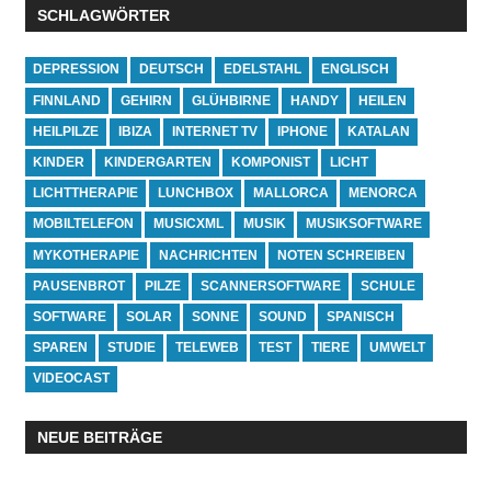
SCHLAGWÖRTER
DEPRESSION
DEUTSCH
EDELSTAHL
ENGLISCH
FINNLAND
GEHIRN
GLÜHBIRNE
HANDY
HEILEN
HEILPILZE
IBIZA
INTERNET TV
IPHONE
KATALAN
KINDER
KINDERGARTEN
KOMPONIST
LICHT
LICHTTHERAPIE
LUNCHBOX
MALLORCA
MENORCA
MOBILTELEFON
MUSICXML
MUSIK
MUSIKSOFTWARE
MYKOTHERAPIE
NACHRICHTEN
NOTEN SCHREIBEN
PAUSENBROT
PILZE
SCANNERSOFTWARE
SCHULE
SOFTWARE
SOLAR
SONNE
SOUND
SPANISCH
SPAREN
STUDIE
TELEWEB
TEST
TIERE
UMWELT
VIDEOCAST
NEUE BEITRÄGE