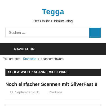
Zum
Inhalt
Tegga
springen
Der Online-Einkaufs-Blog
Suchen
SUCHE
nach:
NAVIGATION
You are here:
Startseite
scannersoftware
SCHLAGWORT:
SCANNERSOFTWARE
Noch einfacher Scannen mit SilverFast 8
11. September 2011
Thomas
Produkte