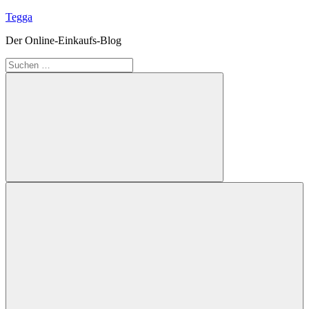
Zum
Tegga
Inhalt
Der Online-Einkaufs-Blog
springen
Suchen
nach:
Suchen