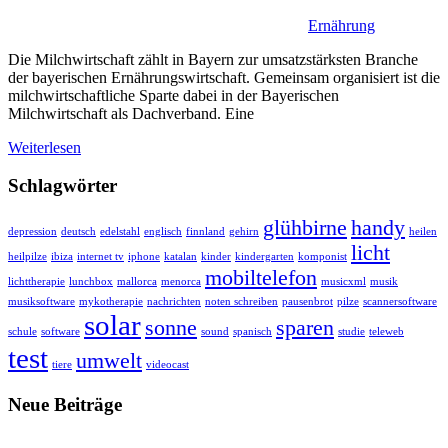
Ernährung
Die Milchwirtschaft zählt in Bayern zur umsatzstärksten Branche
der bayerischen Ernährungswirtschaft. Gemeinsam organisiert ist die
milchwirtschaftliche Sparte dabei in der Bayerischen
Milchwirtschaft als Dachverband. Eine
Weiterlesen
Schlagwörter
glühbirne
handy
depression
deutsch
edelstahl
englisch
finnland
gehirn
heilen
licht
heilpilze
ibiza
internet tv
iphone
katalan
kinder
kindergarten
komponist
mobiltelefon
lichttherapie
lunchbox
mallorca
menorca
musicxml
musik
musiksoftware
mykotherapie
nachrichten
noten schreiben
pausenbrot
pilze
scannersoftware
solar
sonne
sparen
schule
software
sound
spanisch
studie
teleweb
test
umwelt
tiere
videocast
Neue Beiträge