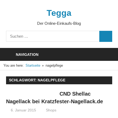
Zum
Inhalt
Tegga
springen
Der Online-Einkaufs-Blog
Suchen
SUCHE
nach:
NAVIGATION
You are here:
Startseite
nagelpflege
SCHLAGWORT:
NAGELPFLEGE
CND Shellac
Nagellack bei Kratzfester-Nagellack.de
6. Januar 2015
Thomas
Shops