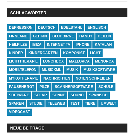
SCHLAGWÖRTER
DEPRESSION
DEUTSCH
EDELSTAHL
ENGLISCH
FINNLAND
GEHIRN
GLÜHBIRNE
HANDY
HEILEN
HEILPILZE
IBIZA
INTERNET TV
IPHONE
KATALAN
KINDER
KINDERGARTEN
KOMPONIST
LICHT
LICHTTHERAPIE
LUNCHBOX
MALLORCA
MENORCA
MOBILTELEFON
MUSICXML
MUSIK
MUSIKSOFTWARE
MYKOTHERAPIE
NACHRICHTEN
NOTEN SCHREIBEN
PAUSENBROT
PILZE
SCANNERSOFTWARE
SCHULE
SOFTWARE
SOLAR
SONNE
SOUND
SPANISCH
SPAREN
STUDIE
TELEWEB
TEST
TIERE
UMWELT
VIDEOCAST
NEUE BEITRÄGE