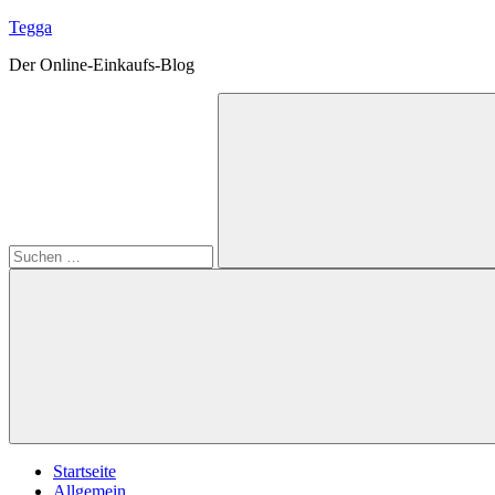
Zum
Tegga
Inhalt
Der Online-Einkaufs-Blog
springen
Suchen
nach:
Suchen
Startseite
Allgemein