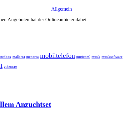
Allgemein
ionen Angeboten hat der Onlineanbieter dabei
mobiltelefon
unchbox
mallorca
menorca
musicxml
musik
musiksoftware
t
videocast
ellem Anzuchtset