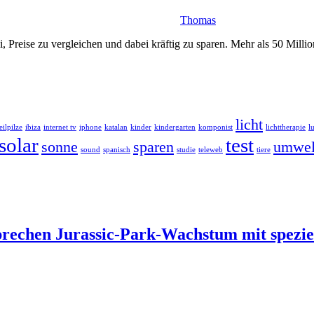
Thomas
ei, Preise zu vergleichen und dabei kräftig zu sparen. Mehr als 50 Mill
licht
eilpilze
ibiza
internet tv
iphone
katalan
kinder
kindergarten
komponist
lichttherapie
l
solar
test
sonne
sparen
umwel
sound
spanisch
studie
teleweb
tiere
sprechen Jurassic-Park-Wachstum mit spezi