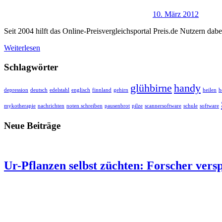
10. März 2012
Seit 2004 hilft das Online-Preisvergleichsportal Preis.de Nutzern dab
Weiterlesen
Schlagwörter
glühbirne
handy
depression
deutsch
edelstahl
englisch
finnland
gehirn
heilen
h
mykotherapie
nachrichten
noten schreiben
pausenbrot
pilze
scannersoftware
schule
software
Neue Beiträge
Ur-Pflanzen selbst züchten: Forscher ver